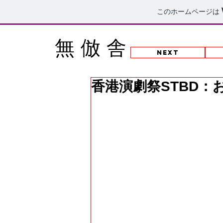
このホームページは
NEW!!
ゆめみるきかい
無倣舎
NEXT
香港演劇祭STBD：